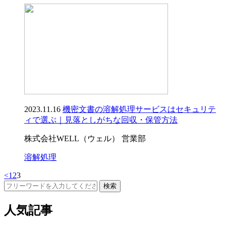
2023.11.16
機密文書の溶解処理サービスはセキュリテ
ィで選ぶ｜見落としがちな回収・保管方法
株式会社WELL（ウェル） 営業部
溶解処理
<
1
2
3
人気記事