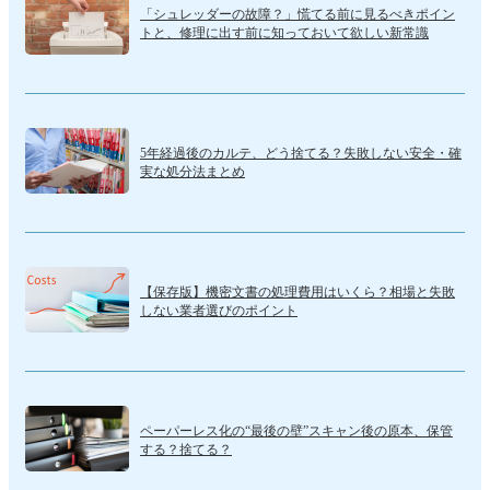
「シュレッダーの故障？」慌てる前に見るべきポイン
トと、修理に出す前に知っておいて欲しい新常識
5年経過後のカルテ、どう捨てる？失敗しない安全・確
実な処分法まとめ
【保存版】機密文書の処理費用はいくら？相場と失敗
しない業者選びのポイント
ペーパーレス化の“最後の壁”スキャン後の原本、保管
する？捨てる？