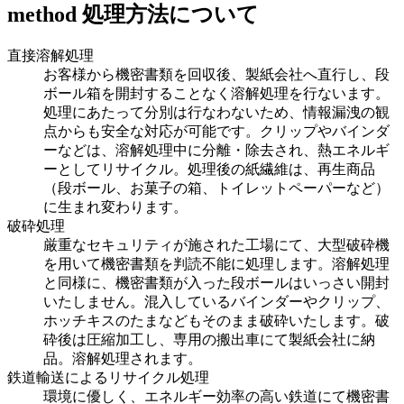
method
処理方法について
直接溶解処理
お客様から機密書類を回収後、製紙会社へ直行し、段
ボール箱を開封することなく溶解処理を行ないます。
処理にあたって分別は行なわないため、情報漏洩の観
点からも安全な対応が可能です。クリップやバインダ
ーなどは、溶解処理中に分離・除去され、熱エネルギ
ーとしてリサイクル。処理後の紙繊維は、再生商品
（段ボール、お菓子の箱、トイレットペーパーなど）
に生まれ変わります。
破砕処理
厳重なセキュリティが施された工場にて、大型破砕機
を用いて機密書類を判読不能に処理します。溶解処理
と同様に、機密書類が入った段ボールはいっさい開封
いたしません。混入しているバインダーやクリップ、
ホッチキスのたまなどもそのまま破砕いたします。破
砕後は圧縮加工し、専用の搬出車にて製紙会社に納
品。溶解処理されます。
鉄道輸送によるリサイクル処理
環境に優しく、エネルギー効率の高い鉄道にて機密書