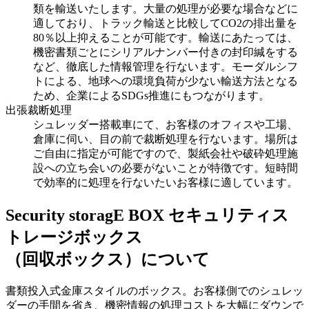
類を輸送いたします。大量の処理が必要な場合などに
適しており、トラック輸送と比較してCO2の排出量を
80％以上抑えることが可能です。輸送にあたっては、
機密書類ごとにシリアルナンバー付きの封印緘をする
など、徹底した情報管理を行ないます。モーダルシフ
トによる、地球への環境負荷が少ない輸送方法となる
ため、企業によるSDGs推進にもつながります。
出張裁断処理
シュレッダー搭載車にて、お客様のオフィスや工場、
倉庫に伺い、目の前で裁断処理を行ないます。場所は
ご自由に指定が可能ですので、製紙会社や破砕処理施
設への立ち会いの必要がないことが特徴です。短時間
で効率的に処理を行ないたいお客様に適しています。
Security storagE BOX
セキュリティス
トレージボックス
（回収ボックス）について
書類投入式金庫スタイルのボックス。お客様側でのシュレッ
ダーの手間を省き、機密情報の処理コストを大幅にダウンで