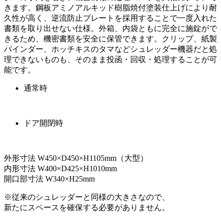
きます。鋼板アミノアルキッド樹脂焼付塗装仕上げにより耐
久性が高く、逆流防止プレートを採用することで一度入れた
書類を取り出せない仕様。外箱、内袋ともに完全に施錠がで
きるため、機密書類を安全に保管できます。クリップ、紙製
バインダー、ホッチキスのタマなどシュレッダー機器だと処
理できないものも、そのまま投函・回収・処理することが可
能です。
通常時
ドア開閉時
外形寸法 W450×D450×H1105mm（大型）
内形寸法 W400×D425×H1010mm
開口部寸法 W340×H25mm
※従来のシュレッダーと同様の大きさなので、
新たにスペースを確保する必要がありません。