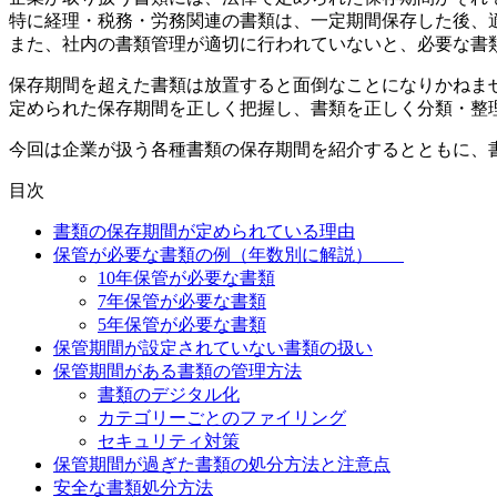
特に経理・税務・労務関連の書類は、一定期間保存した後、
また、社内の書類管理が適切に行われていないと、必要な書
保存期間を超えた書類は放置すると面倒なことになりかねま
定められた保存期間を正しく把握し、書類を正しく分類・整
今回は企業が扱う各種書類の保存期間を紹介するとともに、書
目次
書類の保存期間が定められている理由
保管が必要な書類の例（年数別に解説）
10年保管が必要な書類
7年保管が必要な書類
5年保管が必要な書類
保管期間が設定されていない書類の扱い
保管期間がある書類の管理方法
書類のデジタル化
カテゴリーごとのファイリング
セキュリティ対策
保管期間が過ぎた書類の処分方法と注意点
安全な書類処分方法