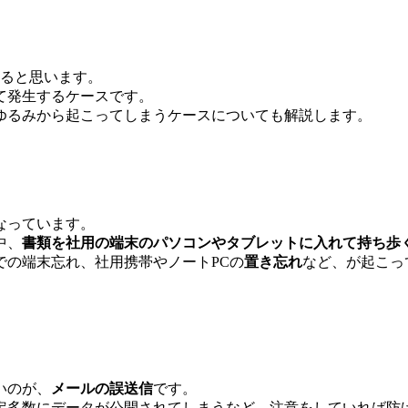
あると思います。
て発生するケースです。
ゆるみから起こってしまうケースについても解説します。
なっています。
中、
書類を社用の端末のパソコンやタブレットに入れて持ち歩
での端末忘れ、社用携帯やノートPCの
置き忘れ
など、が起こっ
いのが、
メールの誤送信
です。
定多数にデータが公開されてしまうなど、注意をしていれば防