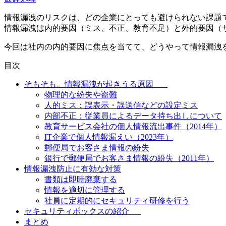
情報漏洩のリスクは、どの企業にとっても避けられない課題
情報漏洩は内的要因（ミス、不正、教育不足）と外的要因（
今回は社内の内的要因に焦点を当てて、どうやって情報漏洩
目次
そもそも、情報漏洩が起きうる原因
物理的な紛失や盗難
人的ミス：誤表示・誤送信などの設定ミス
内部不正：従業員によるデータ持ち出しについて
教育サービス会社の個人情報流出事件（2014年）
IT企業で個人情報漏えい（2023年）
郵便局でお客さま情報の紛失
銀行で郵便局でお客さま情報の紛失（2011年）
情報漏洩防止に有効な対策
書類は即時廃棄する
情報を適切に管理する
社員に定期的にセキュリティ研修を行う
セキュリティボックスの紹介
まとめ