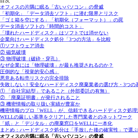
目次
オフィスの片隅に眠る「古いパソコン」の脅威
「初期化」「データ消去ソフト」に潜む限界とリスク
「ゴミ箱を空にする」「初期化（フォーマット）」の罠
データ消去ソフトの「時間的コスト」
「壊れたハードディスク」はソフトでは消せない
企業向けハードディスク処分「3つの方法」を比較
①ソフトウェア消去
② 磁気破壊
③ 物理破壊（破砕・穿孔）
なぜ企業には「物理破壊」が最も推奨されるのか？
圧倒的な「視覚的安心感」
悪意ある転売リスクの完全排除
失敗しない！安全なハードディスク廃棄業者の選び方・3つの
① 「自社完結型」であること（外部委託の有無）
② 「廃棄証明書」が発行されること
③ 機密情報の取り扱い実績が豊富か
機密情報のプロ「WELL」が、信頼できるハードディスク処
WELLの厳しい基準をクリアした専門業者とのネットワーク
「紙」と「デジタル」の廃棄窓口をWELLに一本化
まとめ：ハードディスク処分は「手放した後の確実性」で選ぶ
オフィスの片隅に眠る「古いパソコン」の脅威