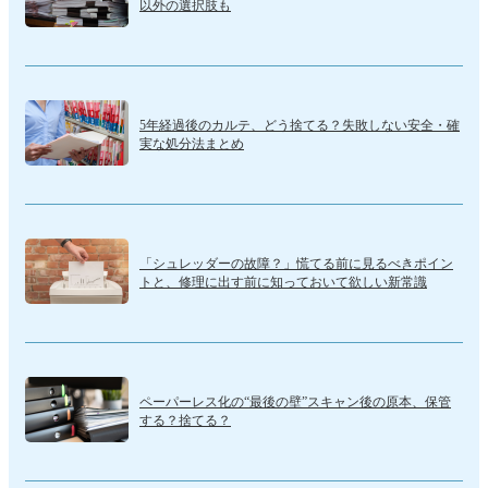
以外の選択肢も
5年経過後のカルテ、どう捨てる？失敗しない安全・確
実な処分法まとめ
「シュレッダーの故障？」慌てる前に見るべきポイン
トと、修理に出す前に知っておいて欲しい新常識
ペーパーレス化の“最後の壁”スキャン後の原本、保管
する？捨てる？