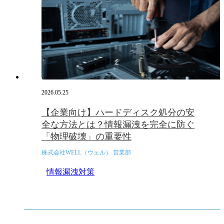
2026.05.25
【企業向け】ハードディスク処分の安
全な方法とは？情報漏洩を完全に防ぐ
「物理破壊」の重要性
株式会社WELL（ウェル） 営業部
情報漏洩対策