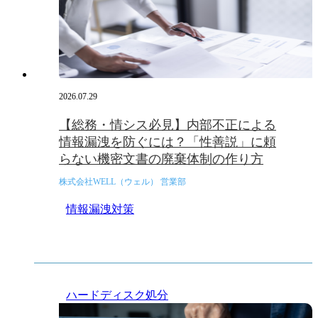
2026.07.29
【総務・情シス必見】内部不正による
情報漏洩を防ぐには？「性善説」に頼
らない機密文書の廃棄体制の作り方
株式会社WELL（ウェル） 営業部
情報漏洩対策
ハードディスク処分