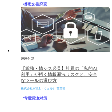
機密文書廃棄
2026.04.27
【総務・情シス必見】社員の「私的AI
利用」が招く情報漏洩リスクと、安全
なツールの選び方
株式会社WELL（ウェル） 営業部
情報漏洩対策