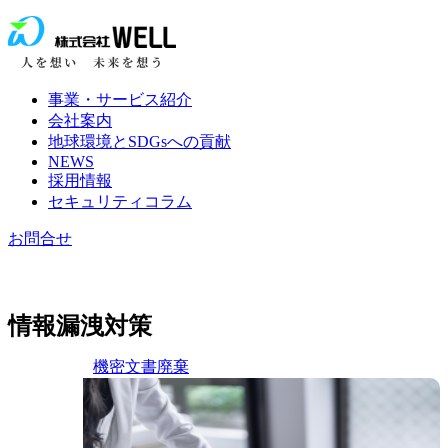
事業・サービス紹介
会社案内
地球環境とSDGsへの貢献
NEWS
採用情報
セキュリティコラム
お問合せ
情報漏洩対策
機密文書廃棄